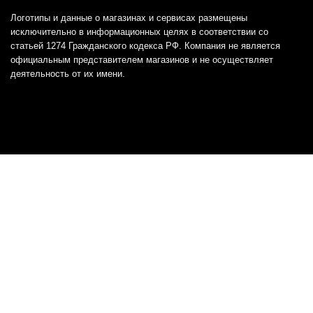
Логотипы и данные о магазинах и сервисах размещены
исключительно в информационных целях в соответствии со
статьей 1274 Гражданского кодекса РФ. Компания не является
официальным представителем магазинов и не осуществляет
деятельность от их имени.
Отказ от ответственности
Все товарные знаки и логотипы, представленные на
этом сайте, являются собственностью
соответствующих владельцев и взяты из публичных
источников.
Отказ от ответственности:
Сервис не является кредитором или ипотечным/кредитным
брокером и не предоставляет финансовые услуги прямо или
косвенно через представителей или агентов. Не осуществляет