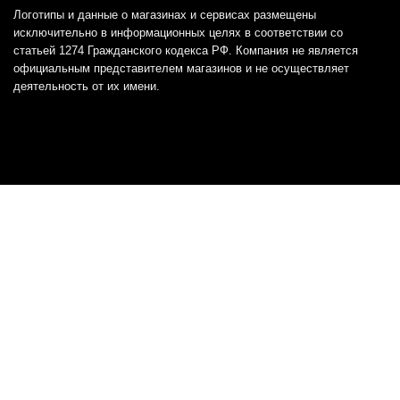
Логотипы и данные о магазинах и сервисах размещены
исключительно в информационных целях в соответствии со
статьей 1274 Гражданского кодекса РФ. Компания не является
официальным представителем магазинов и не осуществляет
деятельность от их имени.
Отказ от ответственности
Все товарные знаки и логотипы, представленные на
этом сайте, являются собственностью
соответствующих владельцев и взяты из публичных
источников.
Отказ от ответственности:
Сервис не является кредитором или ипотечным/кредитным
брокером и не предоставляет финансовые услуги прямо или
косвенно через представителей или агентов. Не осуществляет