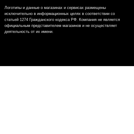
Логотипы и данные о магазинах и сервисах размещены
исключительно в информационных целях в соответствии со
статьей 1274 Гражданского кодекса РФ. Компания не является
официальным представителем магазинов и не осуществляет
деятельность от их имени.
Отказ от ответственности
Все товарные знаки и логотипы, представленные на
этом сайте, являются собственностью
соответствующих владельцев и взяты из публичных
источников.
Отказ от ответственности:
Сервис не является кредитором или ипотечным/кредитным
брокером и не предоставляет финансовые услуги прямо или
косвенно через представителей или агентов. Не осуществляет