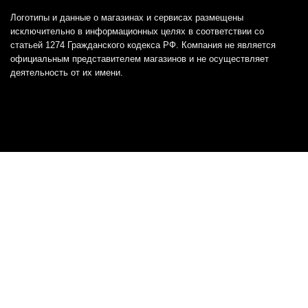
Логотипы и данные о магазинах и сервисах размещены
исключительно в информационных целях в соответствии со
статьей 1274 Гражданского кодекса РФ. Компания не является
официальным представителем магазинов и не осуществляет
деятельность от их имени.
Отказ от ответственности
Все товарные знаки и логотипы, представленные на
этом сайте, являются собственностью
соответствующих владельцев и взяты из публичных
источников.
Отказ от ответственности:
Сервис не является кредитором или ипотечным/кредитным
брокером и не предоставляет финансовые услуги прямо или
косвенно через представителей или агентов. Не осуществляет