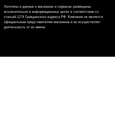
Логотипы и данные о магазинах и сервисах размещены
исключительно в информационных целях в соответствии со
статьей 1274 Гражданского кодекса РФ. Компания не является
официальным представителем магазинов и не осуществляет
деятельность от их имени.
Отказ от ответственности
Все товарные знаки и логотипы, представленные на
этом сайте, являются собственностью
соответствующих владельцев и взяты из публичных
источников.
Отказ от ответственности:
Сервис не является кредитором или ипотечным/кредитным
брокером и не предоставляет финансовые услуги прямо или
косвенно через представителей или агентов. Не осуществляет