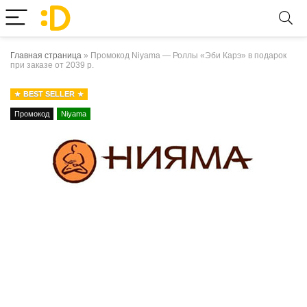
Главная страница
»
Промокод Niyama — Роллы «Эби Карэ» в подарок
при заказе от 2039 р.
BEST SELLER
Промокод
Niyama