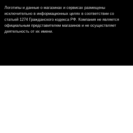
Логотипы и данные о магазинах и сервисах размещены
исключительно в информационных целях в соответствии со
статьей 1274 Гражданского кодекса РФ. Компания не является
официальным представителем магазинов и не осуществляет
деятельность от их имени.
Отказ от ответственности
Все товарные знаки и логотипы, представленные на
этом сайте, являются собственностью
соответствующих владельцев и взяты из публичных
источников.
Отказ от ответственности:
Сервис не является кредитором или ипотечным/кредитным
брокером и не предоставляет финансовые услуги прямо или
косвенно через представителей или агентов. Не осуществляет