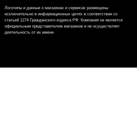
Логотипы и данные о магазинах и сервисах размещены
исключительно в информационных целях в соответствии со
статьей 1274 Гражданского кодекса РФ. Компания не является
официальным представителем магазинов и не осуществляет
деятельность от их имени.
Отказ от ответственности
Все товарные знаки и логотипы, представленные на
этом сайте, являются собственностью
соответствующих владельцев и взяты из публичных
источников.
Отказ от ответственности:
Сервис не является кредитором или ипотечным/кредитным
брокером и не предоставляет финансовые услуги прямо или
косвенно через представителей или агентов. Не осуществляет