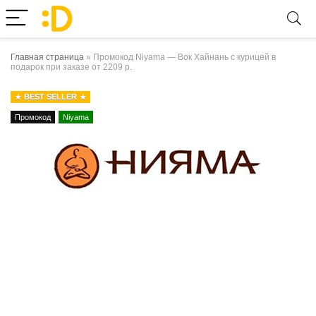
Главная страница
»
Промокод Niyama — Вок Хайнань с курицей в
подарок при заказе от 2209 р.
BEST SELLER
Промокод
Niyama