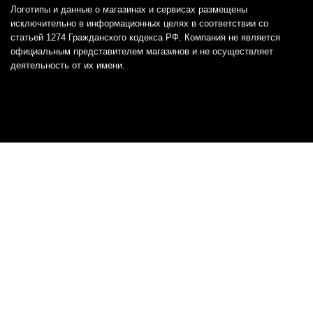
Логотипы и данные о магазинах и сервисах размещены
исключительно в информационных целях в соответствии со
статьей 1274 Гражданского кодекса РФ. Компания не является
официальным представителем магазинов и не осуществляет
деятельность от их имени.
Отказ от ответственности
Все товарные знаки и логотипы, представленные на
этом сайте, являются собственностью
соответствующих владельцев и взяты из публичных
источников.
Отказ от ответственности:
Сервис не является кредитором или ипотечным/кредитным
брокером и не предоставляет финансовые услуги прямо или
косвенно через представителей или агентов. Не осуществляет