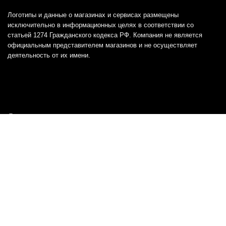
Логотипы и данные о магазинах и сервисах размещены
исключительно в информационных целях в соответствии со
статьей 1274 Гражданского кодекса РФ. Компания не является
официальным представителем магазинов и не осуществляет
деятельность от их имени.
Отказ от ответственности
Все товарные знаки и логотипы, представленные на
этом сайте, являются собственностью
соответствующих владельцев и взяты из публичных
источников.
Отказ от ответственности:
Сервис не является кредитором или ипотечным/кредитным
брокером и не предоставляет финансовые услуги прямо или