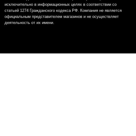
исключительно в информационных целях в соответствии со
статьей 1274 Гражданского кодекса РФ. Компания не является
официальным представителем магазинов и не осуществляет
деятельность от их имени.
Отказ от ответственности
Все товарные знаки и логотипы, представленные на
этом сайте, являются собственностью
соответствующих владельцев и взяты из публичных
источников.
Отказ от ответственности:
Сервис не является кредитором или ипотечным/кредитным
брокером и не предоставляет финансовые услуги прямо или
косвенно через представителей или агентов. Не осуществляет
выдачу каких-либо видов кредита. Не несет ответственности за