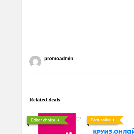
promoadmin
Related deals
Editor choice
Best seller