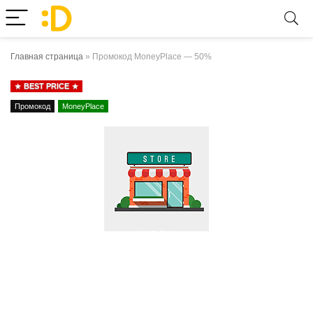
Главная страница
»
Промокод MoneyPlace — 50%
BEST PRICE
Промокод
MoneyPlace