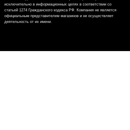
исключительно в информационных целях в соответствии со
статьей 1274 Гражданского кодекса РФ. Компания не является
официальным представителем магазинов и не осуществляет
деятельность от их имени.
Отказ от ответственности
Все товарные знаки и логотипы, представленные на
этом сайте, являются собственностью
соответствующих владельцев и взяты из публичных
источников.
Отказ от ответственности:
Сервис не является кредитором или ипотечным/кредитным
брокером и не предоставляет финансовые услуги прямо или
косвенно через представителей или агентов. Не осуществляет
выдачу каких-либо видов кредита. Не несет ответственности за