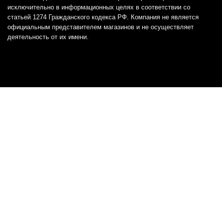
исключительно в информационных целях в соответствии со
статьей 1274 Гражданского кодекса РФ. Компания не является
официальным представителем магазинов и не осуществляет
деятельность от их имени.
Отказ от ответственности
Все товарные знаки и логотипы, представленные на
этом сайте, являются собственностью
соответствующих владельцев и взяты из публичных
источников.
Отказ от ответственности:
Сервис не является кредитором или ипотечным/кредитным
брокером и не предоставляет финансовые услуги прямо или
косвенно через представителей или агентов. Не осуществляет
выдачу каких-либо видов кредита. Не несет ответственности за