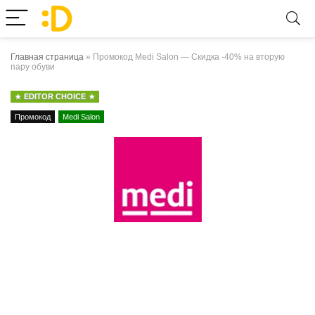
Главная страница
»
Промокод Medi Salon — Скидка -40% на вторую
пару обуви
EDITOR CHOICE
Промокод
Medi Salon