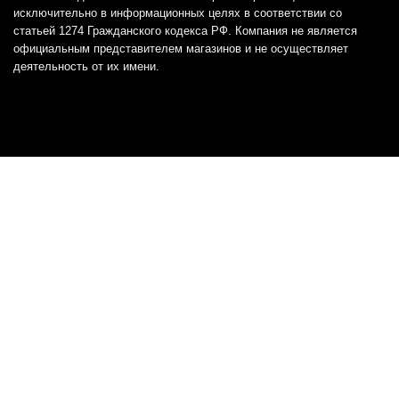
исключительно в информационных целях в соответствии со
статьей 1274 Гражданского кодекса РФ. Компания не является
официальным представителем магазинов и не осуществляет
деятельность от их имени.
Отказ от ответственности
Все товарные знаки и логотипы, представленные на
этом сайте, являются собственностью
соответствующих владельцев и взяты из публичных
источников.
Отказ от ответственности:
Сервис не является кредитором или ипотечным/кредитным
брокером и не предоставляет финансовые услуги прямо или
косвенно через представителей или агентов. Не осуществляет
выдачу каких-либо видов кредита. Не несет ответственности за