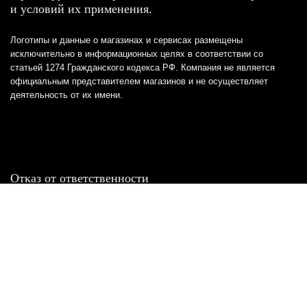
и условий их применения.
Логотипы и данные о магазинах и сервисах размещены
исключительно в информационных целях в соответствии со
статьей 1274 Гражданского кодекса РФ. Компания не является
официальным представителем магазинов и не осуществляет
деятельность от их имени.
Отказ от ответственности
Все товарные знаки и логотипы, представленные на
этом сайте, являются собственностью
соответствующих владельцев и взяты из публичных
источников.
Отказ от ответственности:
Сервис не является кредитором или ипотечным/кредитным