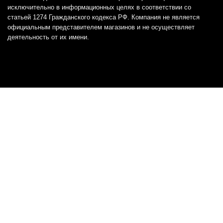
исключительно в информационных целях в соответствии со
статьей 1274 Гражданского кодекса РФ. Компания не является
официальным представителем магазинов и не осуществляет
деятельность от их имени.
Отказ от ответственности
Все товарные знаки и логотипы, представленные на
этом сайте, являются собственностью
соответствующих владельцев и взяты из публичных
источников.
Отказ от ответственности:
Сервис не является кредитором или ипотечным/кредитным
брокером и не предоставляет финансовые услуги прямо или
косвенно через представителей или агентов. Не осуществляет
выдачу каких-либо видов кредита. Не несет ответственности за