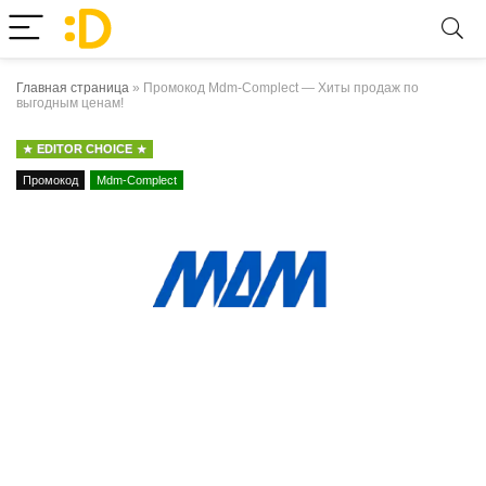
Главная страница
»
Промокод Mdm-Complect — Хиты продаж по
выгодным ценам!
EDITOR CHOICE
Промокод
Mdm-Complect