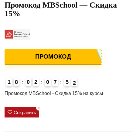
Промокод MBSchool — Скидка
15%
ПРОМОКОД
1
8
0
2
0
7
5
1
2
4
Промокод MBSchool - Скидка 15% на курсы
0
Сохранить