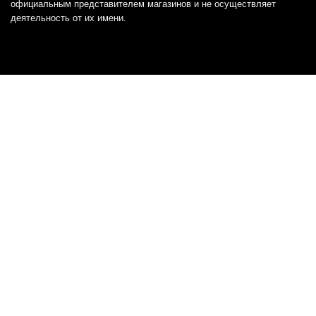
официальным представителем магазинов и не осуществляет
деятельность от их имени.
Отказ от ответственности
Все товарные знаки и логотипы, представленные на
этом сайте, являются собственностью
соответствующих владельцев и взяты из публичных
источников.
Отказ от ответственности:
Сервис не является кредитором или ипотечным/кредитным
брокером и не предоставляет финансовые услуги прямо или
косвенно через представителей или агентов. Не осуществляет
выдачу каких-либо видов кредита. Не несет ответственности за
точность информации, предоставленной банками по тарифам,
кредитным ставкам, переплатам, а также за любую другую
информацию.