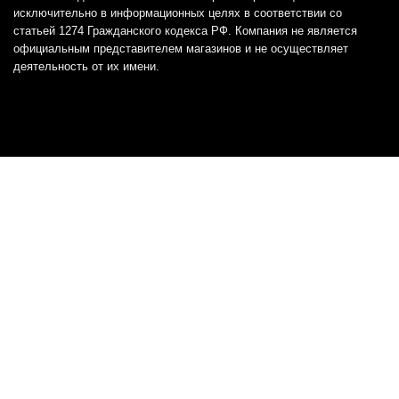
исключительно в информационных целях в соответствии со
статьей 1274 Гражданского кодекса РФ. Компания не является
официальным представителем магазинов и не осуществляет
деятельность от их имени.
Отказ от ответственности
Все товарные знаки и логотипы, представленные на
этом сайте, являются собственностью
соответствующих владельцев и взяты из публичных
источников.
Отказ от ответственности:
Сервис не является кредитором или ипотечным/кредитным
брокером и не предоставляет финансовые услуги прямо или
косвенно через представителей или агентов. Не осуществляет
выдачу каких-либо видов кредита. Не несет ответственности за