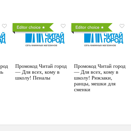
Editor choice
Editor choice
ород
Промокод Читай город
Промокод Читай город
нь
— Для всех, кому в
— Для всех, кому в
школу! Пеналы
школу! Рюкзаки,
ранцы, мешки для
сменки