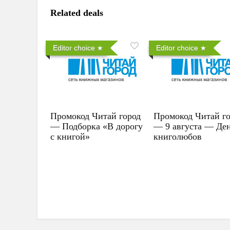
Related deals
Editor choice
Editor choice
Промокод Читай город
Промокод Читай г
— Подборка «В дорогу
— 9 августа — Де
с книгой»
книголюбов