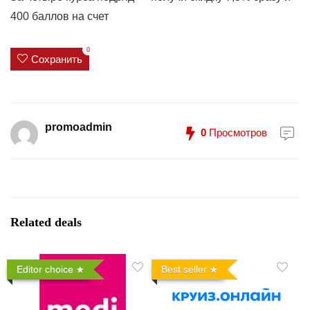
400 баллов на счет
0
Сохранить
promoadmin
0
Просмотров
Related deals
Editor choice
Best seller