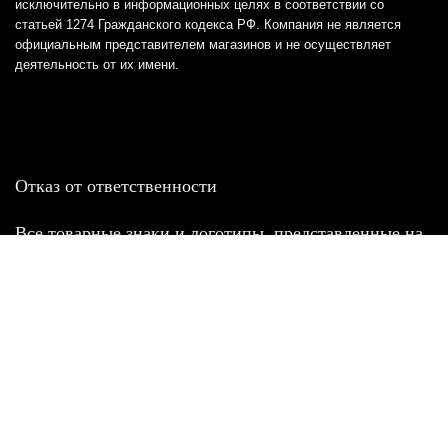
исключительно в информационных целях в соответствии со
статьей 1274 Гражданского кодекса РФ. Компания не является
официальным представителем магазинов и не осуществляет
деятельность от их имени.
Отказ от ответственности
Все товарные знаки и логотипы, представленные на
этом сайте, являются собственностью
соответствующих владельцев и взяты из публичных
источников.
Отказ от ответственности:
Сервис не является кредитором или ипотечным/кредитным
брокером и не предоставляет финансовые услуги прямо или
косвенно через представителей или агентов. Не осуществляет
выдачу каких-либо видов кредита. Не несет ответственности за
точность информации, предоставленной банками по тарифам,