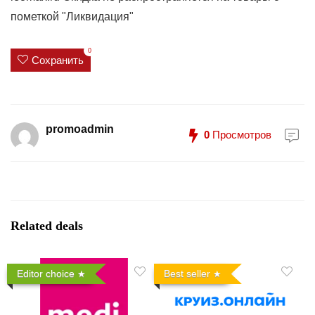
пометкой "Ликвидация"
0
Сохранить
promoadmin
0
Просмотров
Related deals
Editor choice
Best seller