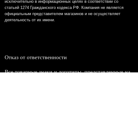
исключительно в информационных целях в соответствии со
статьей 1274 Гражданского кодекса РФ. Компания не является
официальным представителем магазинов и не осуществляет
деятельность от их имени.
Отказ от ответственности
Все товарные знаки и логотипы, представленные на
этом сайте, являются собственностью
соответствующих владельцев и взяты из публичных
источников.
Отказ от ответственности:
Сервис не является кредитором или ипотечным/кредитным
брокером и не предоставляет финансовые услуги прямо или
косвенно через представителей или агентов. Не осуществляет
выдачу каких-либо видов кредита. Не несет ответственности за
точность информации, предоставленной банками по тарифам,