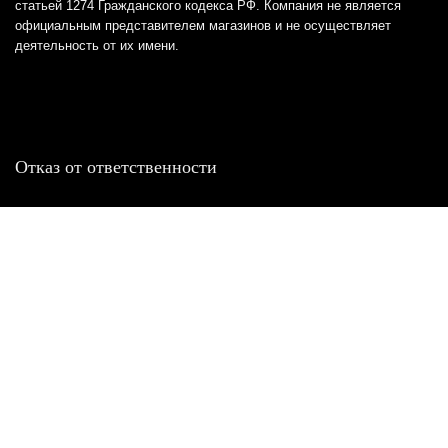
статьей 1274 Гражданского кодекса РФ. Компания не является
официальным представителем магазинов и не осуществляет
деятельность от их имени.
Отказ от ответственности
Все товарные знаки и логотипы, представленные на
этом сайте, являются собственностью
соответствующих владельцев и взяты из публичных
источников.
Отказ от ответственности:
Сервис не является кредитором или ипотечным/кредитным
брокером и не предоставляет финансовые услуги прямо или
косвенно через представителей или агентов. Не осуществляет
выдачу каких-либо видов кредита. Не несет ответственности за
точность информации, предоставленной банками по тарифам,
кредитным ставкам, переплатам, а также за любую другую