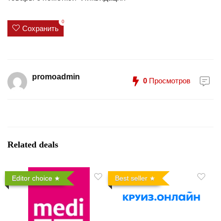
0
Сохранить
promoadmin
0
Просмотров
Related deals
Editor choice
Best seller