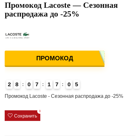
Промокод Lacoste — Сезонная
распродажа до -25%
ПРОМОКОД
2
8
0
7
1
7
0
4
5
3
Промокод Lacoste - Сезонная распродажа до -25%
0
Сохранить