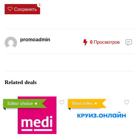
0
Сохранить
promoadmin
0
Просмотров
Related deals
Editor choice
Best seller