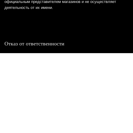
официальным представителем магазинов и не осуществляет
деятельность от их имени.
Отказ от ответственности
Все товарные знаки и логотипы, представленные на
этом сайте, являются собственностью
соответствующих владельцев и взяты из публичных
источников.
Отказ от ответственности:
Сервис не является кредитором или ипотечным/кредитным
брокером и не предоставляет финансовые услуги прямо или
косвенно через представителей или агентов. Не осуществляет
выдачу каких-либо видов кредита. Не несет ответственности за
точность информации, предоставленной банками по тарифам,
кредитным ставкам, переплатам, а также за любую другую
информацию.