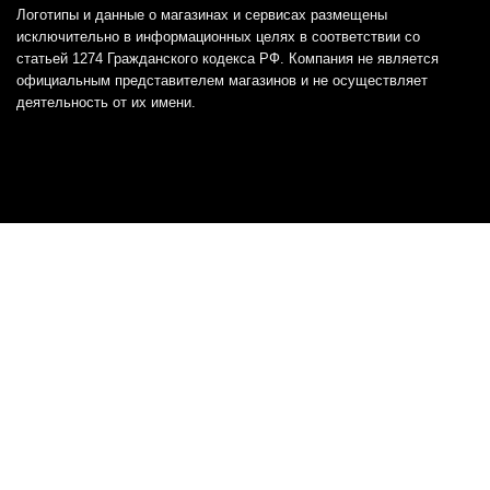
Логотипы и данные о магазинах и сервисах размещены
исключительно в информационных целях в соответствии со
статьей 1274 Гражданского кодекса РФ. Компания не является
официальным представителем магазинов и не осуществляет
деятельность от их имени.
Отказ от ответственности
Все товарные знаки и логотипы, представленные на
этом сайте, являются собственностью
соответствующих владельцев и взяты из публичных
источников.
Отказ от ответственности:
Сервис не является кредитором или ипотечным/кредитным
брокером и не предоставляет финансовые услуги прямо или
косвенно через представителей или агентов. Не осуществляет