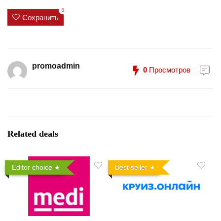
0
Сохранить
promoadmin
0
Просмотров
Related deals
Editor choice
Best seller