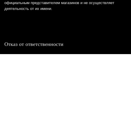
официальным представителем магазинов и не осуществляет
деятельность от их имени.
Отказ от ответственности
Все товарные знаки и логотипы, представленные на
этом сайте, являются собственностью
соответствующих владельцев и взяты из публичных
источников.
Отказ от ответственности:
Сервис не является кредитором или ипотечным/кредитным
брокером и не предоставляет финансовые услуги прямо или
косвенно через представителей или агентов. Не осуществляет
выдачу каких-либо видов кредита. Не несет ответственности за
точность информации, предоставленной банками по тарифам,
кредитным ставкам, переплатам, а также за любую другую