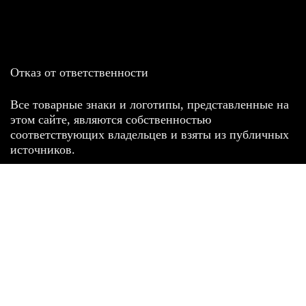
Отказ от ответственности
Все товарные знаки и логотипы, представленные на
этом сайте, являются собственностью
соответствующих владельцев и взяты из публичных
источников.
Отказ от ответственности:
Сервис не является кредитором или ипотечным/кредитным
брокером и не предоставляет финансовые услуги прямо или
косвенно через представителей или агентов. Не осуществляет
выдачу каких-либо видов кредита. Не несет ответственности за
точность информации, предоставленной банками по тарифам,
кредитным ставкам, переплатам, а также за любую другую
информацию.