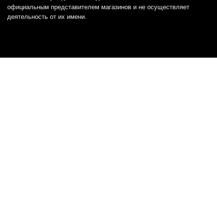
официальным представителем магазинов и не осуществляет
деятельность от их имени.
Отказ от ответственности
Все товарные знаки и логотипы, представленные на
этом сайте, являются собственностью
соответствующих владельцев и взяты из публичных
источников.
Отказ от ответственности:
Сервис не является кредитором или ипотечным/кредитным
брокером и не предоставляет финансовые услуги прямо или
косвенно через представителей или агентов. Не осуществляет
выдачу каких-либо видов кредита. Не несет ответственности за
точность информации, предоставленной банками по тарифам,
кредитным ставкам, переплатам, а также за любую другую