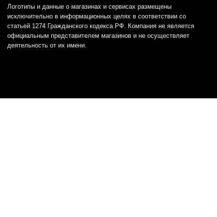
Логотипы и данные о магазинах и сервисах размещены
исключительно в информационных целях в соответствии со
статьей 1274 Гражданского кодекса РФ. Компания не является
официальным представителем магазинов и не осуществляет
деятельность от их имени.
Отказ от ответственности
Все товарные знаки и логотипы, представленные на
этом сайте, являются собственностью
соответствующих владельцев и взяты из публичных
источников.
Отказ от ответственности:
Сервис не является кредитором или ипотечным/кредитным
брокером и не предоставляет финансовые услуги прямо или
косвенно через представителей или агентов. Не осуществляет