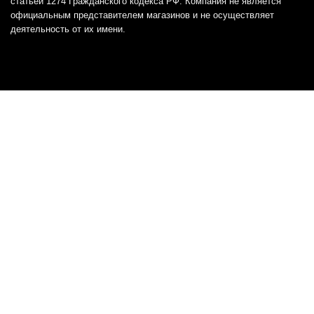
статьей 1274 Гражданского кодекса РФ. Компания не является
официальным представителем магазинов и не осуществляет
деятельность от их имени.
Отказ от ответственности
Все товарные знаки и логотипы, представленные на
этом сайте, являются собственностью
соответствующих владельцев и взяты из публичных
источников.
Отказ от ответственности:
Сервис не является кредитором или ипотечным/кредитным
брокером и не предоставляет финансовые услуги прямо или
косвенно через представителей или агентов. Не осуществляет
выдачу каких-либо видов кредита. Не несет ответственности за
точность информации, предоставленной банками по тарифам,
кредитным ставкам, переплатам, а также за любую другую