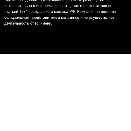
исключительно в информационных целях в соответствии со
статьей 1274 Гражданского кодекса РФ. Компания не является
официальным представителем магазинов и не осуществляет
деятельность от их имени.
Отказ от ответственности
Все товарные знаки и логотипы, представленные на
этом сайте, являются собственностью
соответствующих владельцев и взяты из публичных
источников.
Отказ от ответственности:
Сервис не является кредитором или ипотечным/кредитным
брокером и не предоставляет финансовые услуги прямо или
косвенно через представителей или агентов. Не осуществляет
выдачу каких-либо видов кредита. Не несет ответственности за