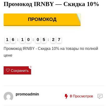
Промокод IRNBY — Скидка 10%
ПРОМОКОД
1
6
1
0
0
5
2
7
4
Промокод IRNBY - Скидка 10% на товары по полной
цене
0
Сохранить
promoadmin
0
Просмотров