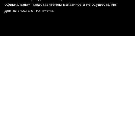
официальным представителем магазинов и не осуществляет
деятельность от их имени.
Отказ от ответственности
Все товарные знаки и логотипы, представленные на
этом сайте, являются собственностью
соответствующих владельцев и взяты из публичных
источников.
Отказ от ответственности:
Сервис не является кредитором или ипотечным/кредитным
брокером и не предоставляет финансовые услуги прямо или
косвенно через представителей или агентов. Не осуществляет
выдачу каких-либо видов кредита. Не несет ответственности за
точность информации, предоставленной банками по тарифам,
кредитным ставкам, переплатам, а также за любую другую