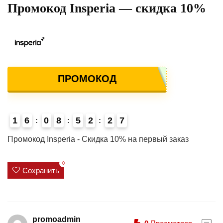
Промокод Insperia — скидка 10%
ПРОМОКОД
1
6
0
8
5
2
2
7
4
Промокод Insperia - Скидка 10% на первый заказ
0
Сохранить
promoadmin