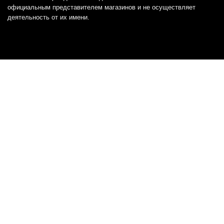
официальным представителем магазинов и не осуществляет
деятельность от их имени.
Отказ от ответственности
Все товарные знаки и логотипы, представленные на
этом сайте, являются собственностью
соответствующих владельцев и взяты из публичных
источников.
Отказ от ответственности:
Сервис не является кредитором или ипотечным/кредитным
брокером и не предоставляет финансовые услуги прямо или
косвенно через представителей или агентов. Не осуществляет
выдачу каких-либо видов кредита. Не несет ответственности за
точность информации, предоставленной банками по тарифам,
кредитным ставкам, переплатам, а также за любую другую