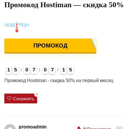
Промокод Hostiman — скидка 50%
ПРОМОКОД
1
5
0
7
0
7
1
4
5
4
Промокод Hostiman - скидка 50% на первый месяц
0
Сохранить
promoadmin