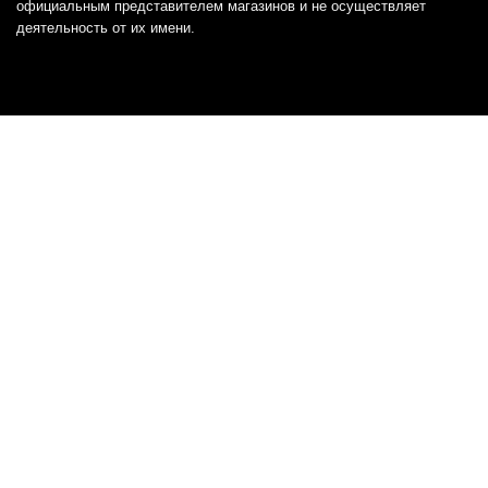
официальным представителем магазинов и не осуществляет
деятельность от их имени.
Отказ от ответственности
Все товарные знаки и логотипы, представленные на
этом сайте, являются собственностью
соответствующих владельцев и взяты из публичных
источников.
Отказ от ответственности:
Сервис не является кредитором или ипотечным/кредитным
брокером и не предоставляет финансовые услуги прямо или
косвенно через представителей или агентов. Не осуществляет
выдачу каких-либо видов кредита. Не несет ответственности за
точность информации, предоставленной банками по тарифам,
кредитным ставкам, переплатам, а также за любую другую
информацию.