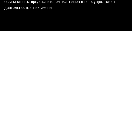
официальным представителем магазинов и не осуществляет
деятельность от их имени.
Отказ от ответственности
Все товарные знаки и логотипы, представленные на
этом сайте, являются собственностью
соответствующих владельцев и взяты из публичных
источников.
Отказ от ответственности:
Сервис не является кредитором или ипотечным/кредитным
брокером и не предоставляет финансовые услуги прямо или
косвенно через представителей или агентов. Не осуществляет
выдачу каких-либо видов кредита. Не несет ответственности за
точность информации, предоставленной банками по тарифам,
кредитным ставкам, переплатам, а также за любую другую
информацию.