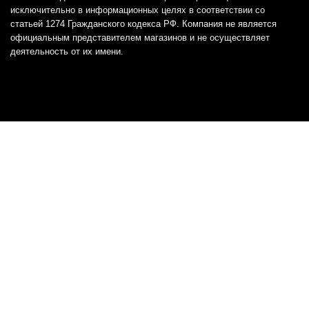
исключительно в информационных целях в соответствии со
статьей 1274 Гражданского кодекса РФ. Компания не является
официальным представителем магазинов и не осуществляет
деятельность от их имени.
Отказ от ответственности
Все товарные знаки и логотипы, представленные на
этом сайте, являются собственностью
соответствующих владельцев и взяты из публичных
источников.
Отказ от ответственности:
Сервис не является кредитором или ипотечным/кредитным
брокером и не предоставляет финансовые услуги прямо или
косвенно через представителей или агентов. Не осуществляет
выдачу каких-либо видов кредита. Не несет ответственности за