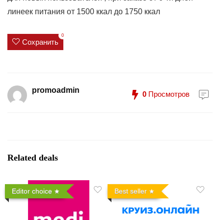
линеек питания от 1500 ккал до 1750 ккал
0
Сохранить
promoadmin
0
Просмотров
Related deals
Editor choice
Best seller