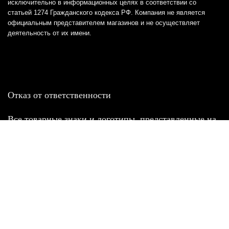
исключительно в информационных целях в соответствии со
статьей 1274 Гражданского кодекса РФ. Компания не является
официальным представителем магазинов и не осуществляет
деятельность от их имени.
Отказ от ответственности
Все товарные знаки и логотипы, представленные на
этом сайте, являются собственностью
соответствующих владельцев и взяты из публичных
источников.
Отказ от ответственности:
Сервис не является кредитором или ипотечным/кредитным
брокером и не предоставляет финансовые услуги прямо или
косвенно через представителей или агентов. Не осуществляет
выдачу каких-либо видов кредита. Не несет ответственности за
точность информации, предоставленной банками по тарифам,