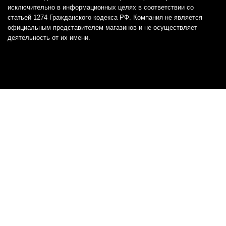
исключительно в информационных целях в соответствии со
статьей 1274 Гражданского кодекса РФ. Компания не является
официальным представителем магазинов и не осуществляет
деятельность от их имени.
Отказ от ответственности
Все товарные знаки и логотипы, представленные на
этом сайте, являются собственностью
соответствующих владельцев и взяты из публичных
источников.
Отказ от ответственности:
Сервис не является кредитором или ипотечным/кредитным
брокером и не предоставляет финансовые услуги прямо или
косвенно через представителей или агентов. Не осуществляет
выдачу каких-либо видов кредита. Не несет ответственности за