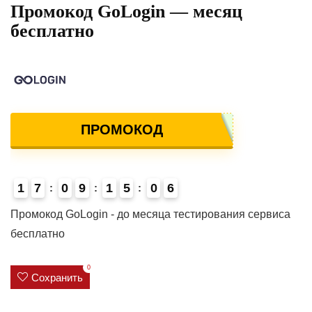
Промокод GoLogin — месяц
бесплатно
ПРОМОКОД
1
7
0
9
1
5
0
6
4
Промокод GoLogin - до месяца тестирования сервиса
бесплатно
0
Сохранить