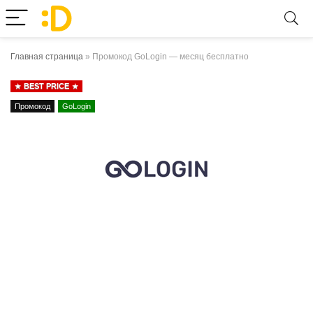
Главная страница
»
Промокод GoLogin — месяц бесплатно
BEST PRICE
Промокод
GoLogin