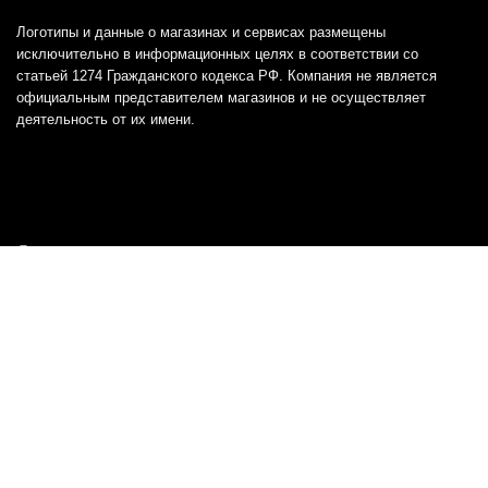
Логотипы и данные о магазинах и сервисах размещены
исключительно в информационных целях в соответствии со
статьей 1274 Гражданского кодекса РФ. Компания не является
официальным представителем магазинов и не осуществляет
деятельность от их имени.
Отказ от ответственности
Все товарные знаки и логотипы, представленные на
этом сайте, являются собственностью
соответствующих владельцев и взяты из публичных
источников.
Отказ от ответственности:
Сервис не является кредитором или ипотечным/кредитным
брокером и не предоставляет финансовые услуги прямо или