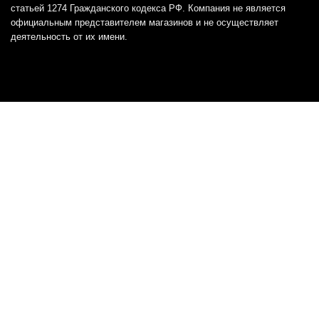
статьей 1274 Гражданского кодекса РФ. Компания не является
официальным представителем магазинов и не осуществляет
деятельность от их имени.
Отказ от ответственности
Все товарные знаки и логотипы, представленные на
этом сайте, являются собственностью
соответствующих владельцев и взяты из публичных
источников.
Отказ от ответственности:
Сервис не является кредитором или ипотечным/кредитным
брокером и не предоставляет финансовые услуги прямо или
косвенно через представителей или агентов. Не осуществляет
выдачу каких-либо видов кредита. Не несет ответственности за
точность информации, предоставленной банками по тарифам,