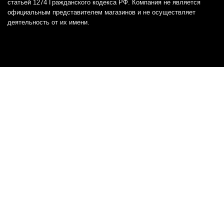
статьей 1274 Гражданского кодекса РФ. Компания не является
официальным представителем магазинов и не осуществляет
деятельность от их имени.
Отказ от ответственности
Все товарные знаки и логотипы, представленные на
этом сайте, являются собственностью
соответствующих владельцев и взяты из публичных
источников.
Отказ от ответственности:
Сервис не является кредитором или ипотечным/кредитным
брокером и не предоставляет финансовые услуги прямо или
косвенно через представителей или агентов. Не осуществляет
выдачу каких-либо видов кредита. Не несет ответственности за
точность информации, предоставленной банками по тарифам,
кредитным ставкам, переплатам, а также за любую другую