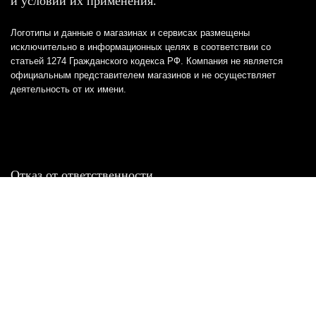
и условий их применения.
Логотипы и данные о магазинах и сервисах размещены
исключительно в информационных целях в соответствии со
статьей 1274 Гражданского кодекса РФ. Компания не является
официальным представителем магазинов и не осуществляет
деятельность от их имени.
Отказ от ответственности
Все товарные знаки и логотипы, представленные на
этом сайте, являются собственностью
соответствующих владельцев и взяты из публичных
источников.
Отказ от ответственности:
Сервис не является кредитором или ипотечным/кредитным
брокером и не предоставляет финансовые услуги прямо или