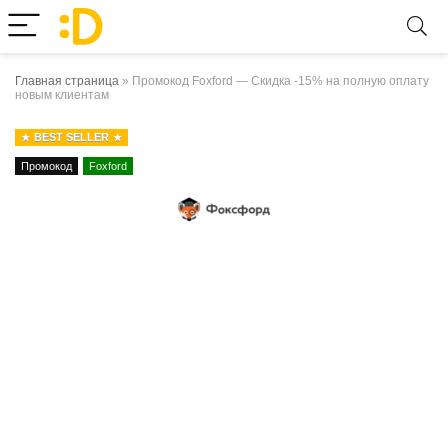
Главная страница
»
Промокод Foxford — Скидка -15% на полную оплату
новым клиентам
BEST SELLER
Промокод
Foxford