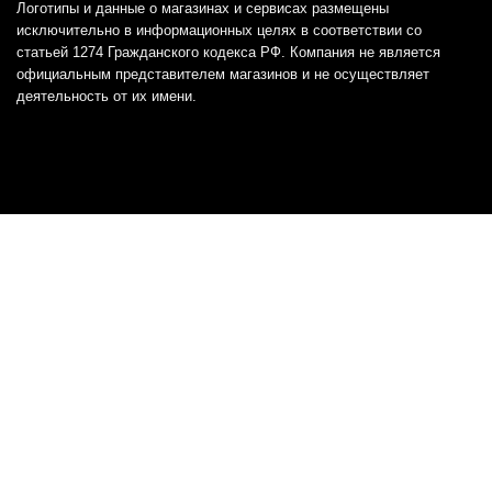
Логотипы и данные о магазинах и сервисах размещены
исключительно в информационных целях в соответствии со
статьей 1274 Гражданского кодекса РФ. Компания не является
официальным представителем магазинов и не осуществляет
деятельность от их имени.
Отказ от ответственности
Все товарные знаки и логотипы, представленные на
этом сайте, являются собственностью
соответствующих владельцев и взяты из публичных
источников.
Отказ от ответственности:
Сервис не является кредитором или ипотечным/кредитным
брокером и не предоставляет финансовые услуги прямо или
косвенно через представителей или агентов. Не осуществляет
выдачу каких-либо видов кредита. Не несет ответственности за