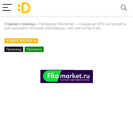
Главная страница
»
Промокод Fitomarket — Скидки до 60% на продукты
для здорового питания (суперфуды, чай, клетчатка и пр)
BEST SELLER
Промокод
Fitomarket