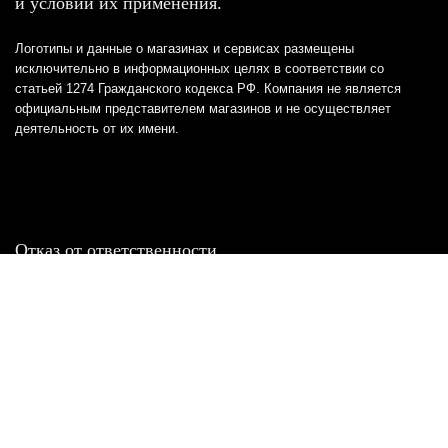
и условий их применения.
Логотипы и данные о магазинах и сервисах размещены
исключительно в информационных целях в соответствии со
статьей 1274 Гражданского кодекса РФ. Компания не является
официальным представителем магазинов и не осуществляет
деятельность от их имени.
Отказ от ответственности
Все товарные знаки и логотипы, представленные на
этом сайте, являются собственностью
соответствующих владельцев и взяты из публичных
источников.
Отказ от ответственности:
Сервис не является кредитором или ипотечным/кредитным